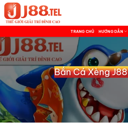
Bỏ
qua
nội
dung
TRANG CHỦ
HƯỚNG DẪN
Bắn Cá Xèng J88: