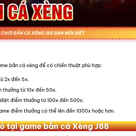
 CHƠI BẮN CÁ XÈNG J88 BẠN NÊN BIẾT
ame bắn cá xèng để có chiến thuật phù hợp:
từ 2x đến 5x.
m thưởng từ 10x đến 50x.
 diệt điểm thưởng từ 100x đến 500x.
game điểm thưởng có thể lên đến 1000x hoặc hơn.
có tại game bắn cá Xèng J88