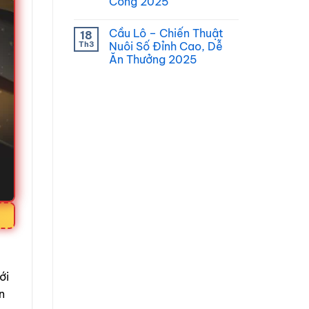
Công 2025
Cầu Lô – Chiến Thuật
18
Th3
Nuôi Số Đỉnh Cao, Dễ
Ăn Thưởng 2025
ới
n