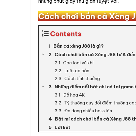
những phút giây thư giãn tuyệt vời.
Cách chơi bắn cá Xèng J
Contents
Bắn cá xèng J88 là gì?
Cách chơi bắn cá Xèng J88 từ A đến
Các loại vũ khí
Luật cơ bản
Cách tính thưởng
Những điểm nổi bật chỉ có tại game
Đồ họa 4K
Tỷ thưởng quy đổi điểm thưởng ca
Đa dạng nhiều boss lớn
Bật mí cách chơi bắn cá Xèng J88 t
Lời kết