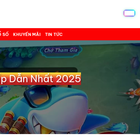
Ổ SỐ
KHUYẾN MÃI
TIN TỨC
Hấp Dẫn Nhất 2025