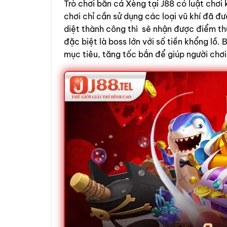
Trò chơi bắn cá Xèng tại J88 có luật chơi
chơi chỉ cần sử dụng các loại vũ khí đã đ
diệt thành công thì sẽ nhận được điểm t
đặc biệt là boss lớn với số tiền khổng lồ
mục tiêu, tăng tốc bắn để giúp người chơi 