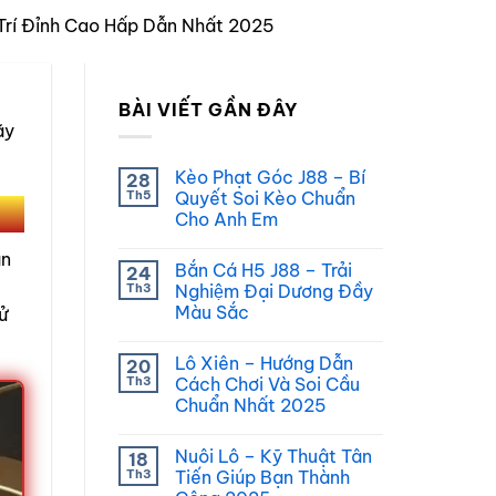
 Trí Đỉnh Cao Hấp Dẫn Nhất 2025
BÀI VIẾT GẦN ĐÂY
ãy
Kèo Phạt Góc J88 – Bí
28
Th5
Quyết Soi Kèo Chuẩn
Cho Anh Em
ăn
Bắn Cá H5 J88 – Trải
24
Th3
Nghiệm Đại Dương Đầy
Màu Sắc
ử
Lô Xiên – Hướng Dẫn
20
Th3
Cách Chơi Và Soi Cầu
Chuẩn Nhất 2025
Nuôi Lô – Kỹ Thuật Tân
18
Th3
Tiến Giúp Bạn Thành