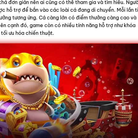
 khá đơn giản nên ai cũng có thể tham gia và tìm hiểu. Ngườ
ược hỗ trợ để bắn vào các loài cá đang di chuyển. Mỗi lần t
hưởng tương ứng. Cá càng lớn có điểm thưởng càng cao và
. Bên cạnh đó, game còn có nhiều tính năng hỗ trợ như khóa
tối ưu hóa chiến thuật.