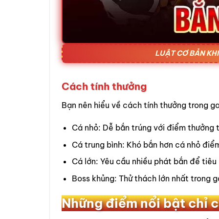
LUẬT CƠ BẢN KHI
Cách tính thưởng
Bạn nên hiểu về cách tính thưởng trong g
Cá nhỏ: Dễ bắn trúng với điểm thưởng 
Cá trung bình: Khó bắn hơn cá nhỏ điể
Cá lớn: Yêu cầu nhiều phát bắn để tiêu
Boss khủng: Thử thách lớn nhất trong 
Những điểm nổi bật chỉ 